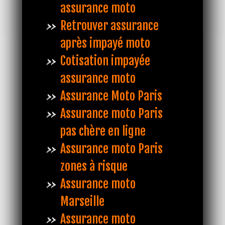
assurance moto
Retrouver assurance
après impayé moto
Cotisation impayée
assurance moto
Assurance Moto Paris
Assurance moto Paris
pas chère en ligne
Assurance moto Paris
zones à risque
Assurance moto
Marseille
Assurance moto