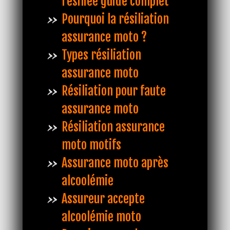
résiliée guide complet
Pourquoi la résiliation
assurance moto ?
Types résiliation
assurance moto
Résiliation pour faute
assurance moto
Résiliation assurance
moto motifs
Assurance moto après
alcoolémie
Assureur accepte
alcoolémie moto