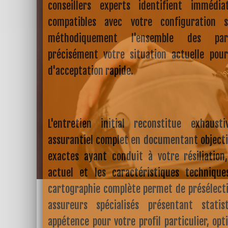
conseillers experts identifient immédi
compatibles avec votre configuration s
méthodiquement l'ensemble des para
précisément votre situation actuelle pou
d'acceptation rapide.
L'entretien initial reconstitue exhaus
assurantiel complet en documentant objecti
exactes ayant conduit à votre résiliation,
actuel et les caractéristiques techniqu
cartographie complète permet de présélecti
assureurs spécialisés présentant stati
appétence pour votre profil particulier, op