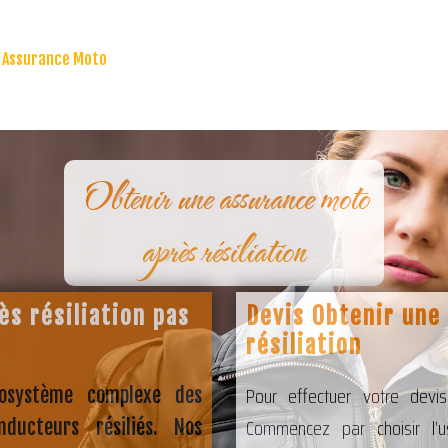
Assurance Moto
Obtenir une assurance moto
après résiliation
s résiliation pas
Devis Obtenir une
résiliation
Pour effectuer votre devi
cosystème complexe des
Commencez par choisir l’u
nducteurs résiliés. Nos