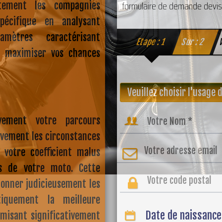
formulaire de demande devis in
atement les compagnies
pécifique en analysant
mètres caractérisant
Etape : 1
Sur : 2
V
r maximiser vos chances
tivement votre parcours
vement les circonstances
 votre coefficient malus
es de votre moto. Cette
onner judicieusement les
stiquement la meilleure
Date de naissance
timisant significativement