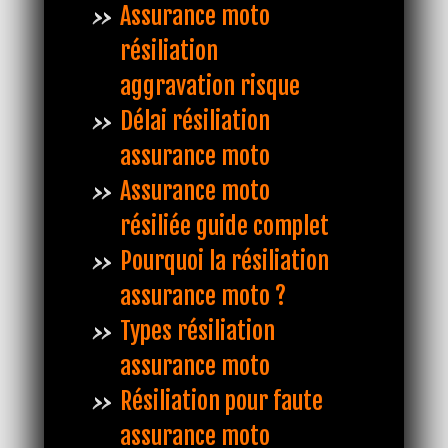
Assurance moto
résiliation
aggravation risque
Délai résiliation
assurance moto
Assurance moto
résiliée guide complet
Pourquoi la résiliation
assurance moto ?
Types résiliation
assurance moto
Résiliation pour faute
assurance moto