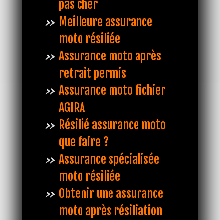
pas cher
Meilleure assurance
moto résiliée
Assurance moto après
retrait permis
Assurance moto fichier
AGIRA
Résilié assurance moto
que faire ?
Assurance spécialisée
moto résiliée
Obtenir une assurance
moto après résiliation