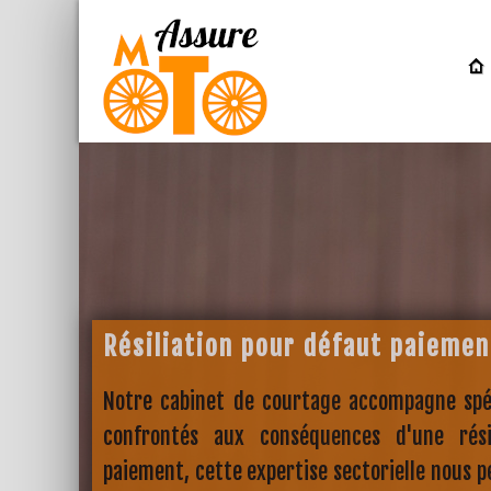
Résiliation pour défaut paiemen
Notre cabinet de courtage accompagne spé
confrontés aux conséquences d'une rési
paiement, cette expertise sectorielle nous p