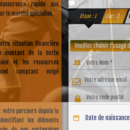
réassurance rapide aux
ur le marché spécialisé.
Etape : 1
Sur : 2
V
otre situation financière
le montant de la dette
ctuée et les ressources
nuel comptant exigé
t votre parcours depuis la
Date de naissance
 identifiant les éléments
près de nos partenaires