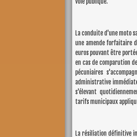
voie publique.
La conduite d'une moto sa
une amende forfaitaire dé
euros pouvant être portée
en cas de comparution dev
pécuniaires s'accompag
administrative immédiate
s'élevant quotidienneme
tarifs municipaux appliqu
La résiliation définitive 