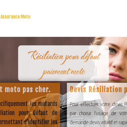
Assurance Moto
Résiliation pour défaut
paiement moto
t moto pas cher.
Devis Résiliation
Pour effectuer votre devis
cifiquement les motards
par choisir l’usage de vot
liation pour défaut de
demande devis intuitif et rapi
ermettant d'identifier les