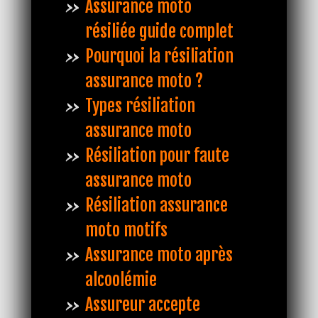
Assurance moto
résiliée guide complet
Pourquoi la résiliation
assurance moto ?
Types résiliation
assurance moto
Résiliation pour faute
assurance moto
Résiliation assurance
moto motifs
Assurance moto après
alcoolémie
Assureur accepte