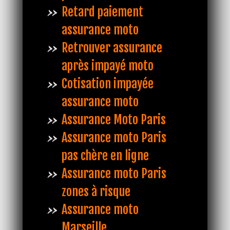
Retard paiement
assurance moto
Retrouver assurance
après impayé moto
Cotisation impayée
assurance moto
Assurance Moto Paris
Assurance moto Paris
pas chère en ligne
Assurance moto Paris
zones à risque
Assurance moto
Marseille