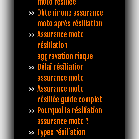
moto résiliée
Obtenir une assurance
moto après résiliation
Assurance moto
résiliation
aggravation risque
Délai résiliation
assurance moto
Assurance moto
résiliée guide complet
Pourquoi la résiliation
assurance moto ?
Types résiliation