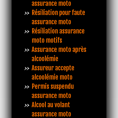
assurance moto
Résiliation pour faute
assurance moto
Résiliation assurance
moto motifs
Assurance moto après
alcoolémie
Assureur accepte
alcoolémie moto
Permis suspendu
assurance moto
Alcool au volant
assurance moto