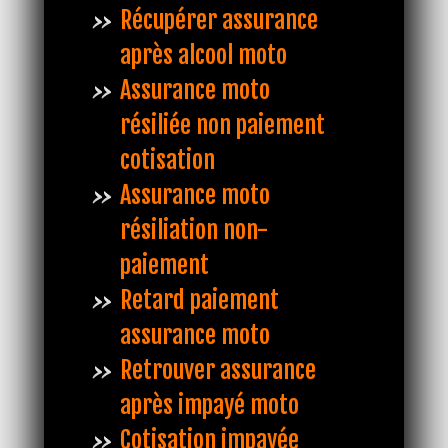
Récupérer assurance
après alcool moto
Assurance moto
résiliée non paiement
cotisation
Assurance moto
résiliation non-
paiement
Retard paiement
assurance moto
Retrouver assurance
après impayé moto
Cotisation impayée